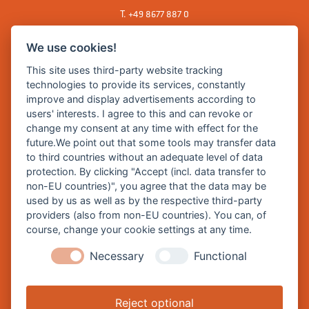
T.
+49 8677 887 0
F. +49 8677 887 222
We use cookies!
E Mail:
rathaus@burghausen.de
This site uses third-party website tracking
technologies to provide its services, constantly
improve and display advertisements according to
Zentrale Webseite der Stadt Burghausen:
users' interests. I agree to this and can revoke or
www.burghausen.de
change my consent at any time with effect for the
future.We point out that some tools may transfer data
Burghausen in leichter Sprache
to third countries without an adequate level of data
protection. By clicking "Accept (incl. data transfer to
So funktioniert burghausen.de
non-EU countries)", you agree that the data may be
Inhalte von burghausen.de
used by us as well as by the respective third-party
providers (also from non-EU countries). You can, of
course, change your cookie settings at any time.
Necessary
Functional
Impressum
Datenschutz
Reject optional