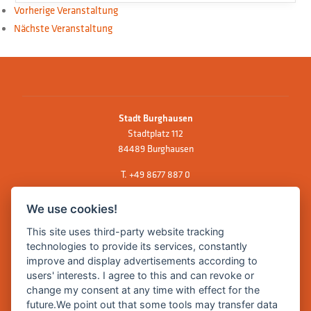
Vorherige Veranstaltung
Nächste Veranstaltung
Stadt Burghausen
Stadtplatz 112
84489 Burghausen
T.
+49 8677 887 0
F. +49 8677 887 222
We use cookies!
E Mail:
rathaus@burghausen.de
This site uses third-party website tracking
technologies to provide its services, constantly
improve and display advertisements according to
Zentrale Webseite der Stadt Burghausen:
users' interests. I agree to this and can revoke or
www.burghausen.de
change my consent at any time with effect for the
future.We point out that some tools may transfer data