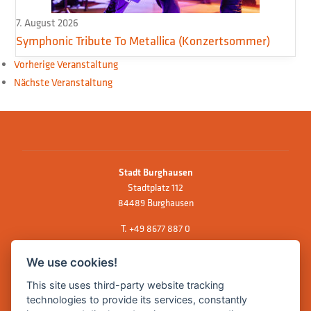
7. August 2026
Symphonic Tribute To Metallica (Konzertsommer)
Vorherige Veranstaltung
Nächste Veranstaltung
Stadt Burghausen
Stadtplatz 112
84489 Burghausen
T.
+49 8677 887 0
F. +49 8677 887 222
We use cookies!
E Mail:
rathaus@burghausen.de
This site uses third-party website tracking
technologies to provide its services, constantly