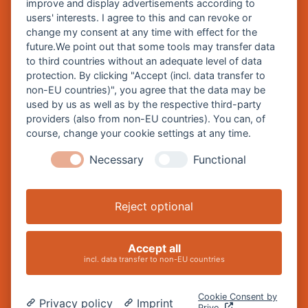
improve and display advertisements according to
Zentrale Webseite der Stadt Burghausen:
users' interests. I agree to this and can revoke or
www.burghausen.de
change my consent at any time with effect for the
future.We point out that some tools may transfer data
Burghausen in leichter Sprache
to third countries without an adequate level of data
protection. By clicking "Accept (incl. data transfer to
So funktioniert burghausen.de
non-EU countries)", you agree that the data may be
Inhalte von burghausen.de
used by us as well as by the respective third-party
providers (also from non-EU countries). You can, of
course, change your cookie settings at any time.
Necessary
Functional
Impressum
Datenschutz
Reject optional
Barrierefreiheitserklärung
Cookie-Einstellungen ändern
Accept all
incl. data transfer to non-EU countries
Cookie Consent by
Privacy policy
Imprint
Prive