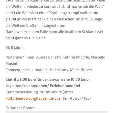
Wo sind da die Räume, die Zuflucht und Schutz bieten wenn
die Welt mal wieder zu laut wird? „Und mache mir die Welt”
denkt die Weltsicht einer Pippi Langstrumpf weiter und
glaubt an die Kraft der kleinen Menschen, an ihre Courage,
die Welt der Großen mitzugestalten.
Damit wir im besten Falle dann alle in all dem Schlamassel
nicht ganz so allein sind.
Ab 8 Jahren
Performer*innen: Aurora Bonetti, Kathrin Knöpfle, Marcello
Musini
Choreographie, künstlerische Leitung: Marie Nützel
Eintritt: 5,00 Euro Kinder, Erwachsene 10,00 Euro,
begleitende Lehrerinnen/ Erzieherinnen frei
Kartenreservierung im Kulturbüro (unter
kulturbuero@burghausen.de
oder Tel +49 8677 185)
© Hannes Rohrer