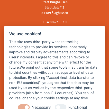
Stadt Burghausen
Stadtplatz 112
84489 Burghausen
T.
+49 8677 887 0
F. +49 8677 887 222
We use cookies!
E Mail:
rathaus@burghausen.de
This site uses third-party website tracking
technologies to provide its services, constantly
improve and display advertisements according to
Zentrale Webseite der Stadt Burghausen:
users' interests. I agree to this and can revoke or
www.burghausen.de
change my consent at any time with effect for the
future.We point out that some tools may transfer data
Burghausen in leichter Sprache
to third countries without an adequate level of data
protection. By clicking "Accept (incl. data transfer to
So funktioniert burghausen.de
non-EU countries)", you agree that the data may be
Inhalte von burghausen.de
used by us as well as by the respective third-party
providers (also from non-EU countries). You can, of
course, change your cookie settings at any time.
Necessary
Functional