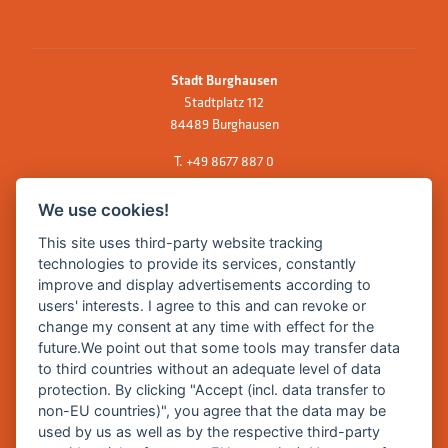
Stadt Burghausen
Stadtplatz 112
84489 Burghausen
T.
+49 8677 887 0
F. +49 8677 887 222
We use cookies!
E Mail:
rathaus@burghausen.de
This site uses third-party website tracking
technologies to provide its services, constantly
improve and display advertisements according to
Zentrale Webseite der Stadt Burghausen:
users' interests. I agree to this and can revoke or
www.burghausen.de
change my consent at any time with effect for the
future.We point out that some tools may transfer data
Burghausen in leichter Sprache
to third countries without an adequate level of data
protection. By clicking "Accept (incl. data transfer to
So funktioniert burghausen.de
non-EU countries)", you agree that the data may be
Inhalte von burghausen.de
used by us as well as by the respective third-party