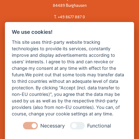
84489 Burghausen
T.
+49 8677 887 0
F. +49 8677 887 222
We use cookies!
E Mail:
rathaus@burghausen.de
This site uses third-party website tracking
technologies to provide its services, constantly
improve and display advertisements according to
Zentrale Webseite der Stadt Burghausen:
users' interests. I agree to this and can revoke or
www.burghausen.de
change my consent at any time with effect for the
future.We point out that some tools may transfer data
Burghausen in leichter Sprache
to third countries without an adequate level of data
protection. By clicking "Accept (incl. data transfer to
So funktioniert burghausen.de
non-EU countries)", you agree that the data may be
Inhalte von burghausen.de
used by us as well as by the respective third-party
providers (also from non-EU countries). You can, of
course, change your cookie settings at any time.
Necessary
Functional
Impressum